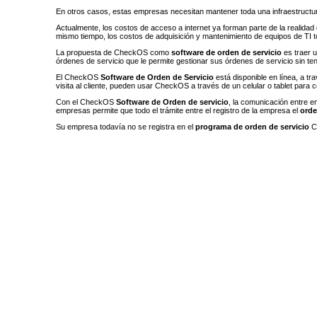
En otros casos, estas empresas necesitan mantener toda una infraestructura
Actualmente, los costos de acceso a internet ya forman parte de la realidad d
mismo tiempo, los costos de adquisición y mantenimiento de equipos de TI to
La propuesta de CheckOS como
software de orden de servicio
es traer u
órdenes de servicio que le permite gestionar sus órdenes de servicio sin t
El CheckOS
Software de Orden de Servicio
está disponible en línea, a t
visita al cliente, pueden usar CheckOS a través de un celular o tablet para co
Con el CheckOS
Software de Orden de servicio
, la comunicación entre e
empresas permite que todo el trámite entre el registro de la empresa el
orde
Su empresa todavía no se registra en el
programa de orden de servicio
Ch