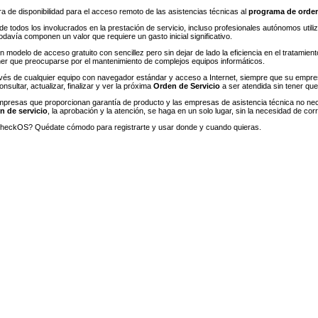
 de disponibilidad para el acceso remoto de las asistencias técnicas al
programa de orden
e todos los involucrados en la prestación de servicio, incluso profesionales autónomos utiliza
davía componen un valor que requiere un gasto inicial significativo.
n modelo de acceso gratuito con sencillez pero sin dejar de lado la eficiencia en el tratam
ener que preocuparse por el mantenimiento de complejos equipos informáticos.
ravés de cualquier equipo con navegador estándar y acceso a Internet, siempre que su empr
nsultar, actualizar, finalizar y ver la próxima
Orden de Servicio
a ser atendida sin tener qu
mpresas que proporcionan garantía de producto y las empresas de asistencia técnica no nece
n de servicio
, la aprobación y la atención, se haga en un solo lugar, sin la necesidad de cor
eckOS? Quédate cómodo para registrarte y usar donde y cuando quieras.