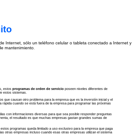
ito
Internet, sólo un teléfono celular o tableta conectado a Internet y
de mantenimiento.
s, estos
programas de orden de servicio
poseen niveles diferentes de
de estos sistemas.
 que causan otro problema para la empresa que es la inversión inicial y el
ta rápida cuando se está fuera de la empresa para programar las próximas
llas con informaciones diversas para que sea posible responder preguntas
e aumenta, el resultado es que muchas empresas gastan grandes sumas de
 a estos programas queda limitado a uso exclusivo para la empresa que paga
 las otras empresas incluso cuando esas otras empresas utilizan el sistema