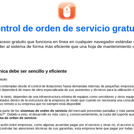
ntrol de orden de servicio gratu
eso gratuito que funciona en línea en cualquier navegador estándar de 
der al sistema de forma más eficiente que una hoja de mantenimiento 
ica debe ser sencillo y eficiente
tuito
contemplan desde el control de licitaciones hasta demandas internas de pequeñas empresa
io dependerá de mano de obra especializada de sus asistentes y técnicos para la utilización 
lo tanto, dependen de una infraestructura mínima de equipos como servidores y otros equipos
finados dentro de la estructura de la empresa de modo que cuando es necesaria una consul
eso remoto a su empresa que no siempre está disponible.
a parte de los
sistemas de orden de servicio
del mercado presentan pantallas y más panta
ánto?". Debido a esto, el desarrollo es más caro y, consecuentemente, la cuota del soport
ma de orden de servicio
.
gración entre empresas, como algunas acuerdan pagar por el servicio y otras no, el acceso
controlar las atenciones técnicas de sus garantías, esta empresa tiene que pagar por todas