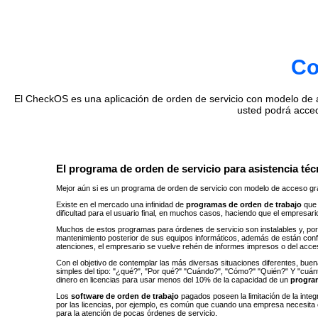
Co
El CheckOS es una aplicación de orden de servicio con modelo de ac
usted podrá acce
El programa de orden de servicio para asistencia técn
Mejor aún si es un programa de orden de servicio con modelo de acceso gra
Existe en el mercado una infinidad de
programas de orden de trabajo
que 
dificultad para el usuario final, en muchos casos, haciendo que el empresar
Muchos de estos programas para órdenes de servicio son instalables y, por 
mantenimiento posterior de sus equipos informáticos, además de están con
atenciones, el empresario se vuelve rehén de informes impresos o del acc
Con el objetivo de contemplar las más diversas situaciones diferentes, buen
simples del tipo: "¿qué?", ​​"Por qué?" "Cuándo?", "Cómo?" "Quién?" Y "cu
dinero en licencias para usar menos del 10% de la capacidad de un
progra
Los
software de orden de trabajo
pagados poseen la limitación de la inte
por las licencias, por ejemplo, es común que cuando una empresa necesita 
para la atención de pocas órdenes de servicio.