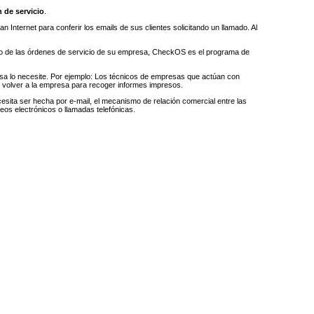
 de servicio
.
n Internet para conferir los emails de sus clientes solicitando un llamado. Al
iento de las órdenes de servicio de su empresa, CheckOS es el programa de
esa lo necesite. Por ejemplo: Los técnicos de empresas que actúan con
e volver a la empresa para recoger informes impresos.
sita ser hecha por e-mail, el mecanismo de relación comercial entre las
reos electrónicos o llamadas telefónicas.