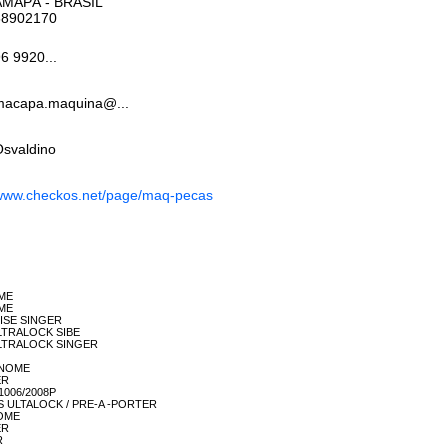
AMAPÁ
- BRASIL
68902170
6 9920...
macapa.maquina@...
svaldino
www.checkos.net/page/maq-pecas
OME
OME
OMISE SINGER
 ULTRALOCK SIBE
54 ULTRALOCK SINGER
JANOME
ER
 1006/2008P
UNAS ULTALOCK / PRE-A -PORTER
NOME
ER
R