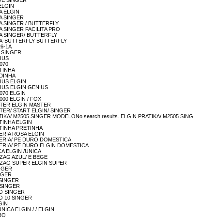
TIVE SINGER
 ELGIN
CA ELGIN
ICA SINGER
TICA SINGER / BUTTERFLY
ICA SINGER FACILITA PRO
TICA SINGER/ BUTTERFLY
STICA-BUTTERFLY BUTTERFLY
26-1A
CE SINGER
NIUS
2070
ETINHA
ERDINHA
ENIUS ELGIN
GENIUS ELGIN GENIUS
-2070 ELGIN
-4000 ELGIN / FOX
 MASTER ELGIN MASTER
MASTER/ START ELGIN/ SINGER
 PRATIKA/ M2505 SINGER MODELONo search results. ELGIN PRATIKA/ M2505 SING
RETINHA ELGIN
PRETINHA PRETINHA
SUPERIA ROSA ELGIN
 SUPERIA/ PE DURO DOMESTICA
N SUPERIA/ PE DURO ELGIN DOMESTICA
NICA ELGIN /UNICA
IG-ZAG AZUL/ E BEGE
 ZIG-ZAG SUPER ELGIN SUPER
INGER
INGER
8 SINGER
A SINGER
SÃO SINGER
SÃO 10 SINGER
LGIN
/ UNICA ELGIN / / ELGIN
PRO