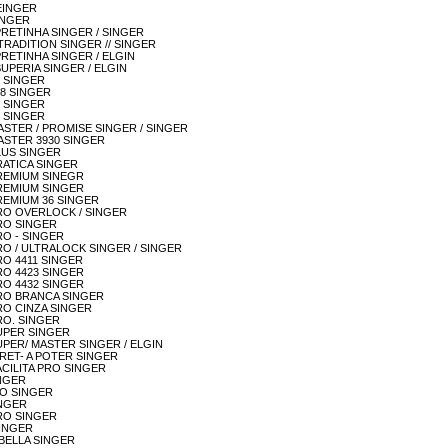
 SEINGER
SINGER
A / PRETINHA SINGER / SINGER
 // TRADITION SINGER // SINGER
 / PRETINHA SINGER / ELGIN
 / SUPERIA SINGER / ELGIN
18 SINGER
288 SINGER
30 SINGER
43 SINGER
TA MASTER / PROMISE SINGER / SINGER
A MASTER 3930 SINGER
 PLUS SINGER
 PRATICA SINGER
A PREMIUM SINEGR
A PREMIUM SINGER
A PREMIUM 36 SINGER
TA PRO OVERLOCK / SINGER
 PRO SINGER
 PRO - SINGER
TA PRO / ULTRALOCK SINGER / SINGER
 PRO 4411 SINGER
 PRO 4423 SINGER
 PRO 4432 SINGER
TA PRO BRANCA SINGER
A PRO CINZA SINGER
 PRO. SINGER
A SUPER SINGER
TA SUPER/ MASTER SINGER / ELGIN
A/ PRET- A POTER SINGER
A/FACILITA PRO SINGER
SINGER
 PRO SINGER
SINGER
 PRO SINGER
 SINGER
 - BELLA SINGER