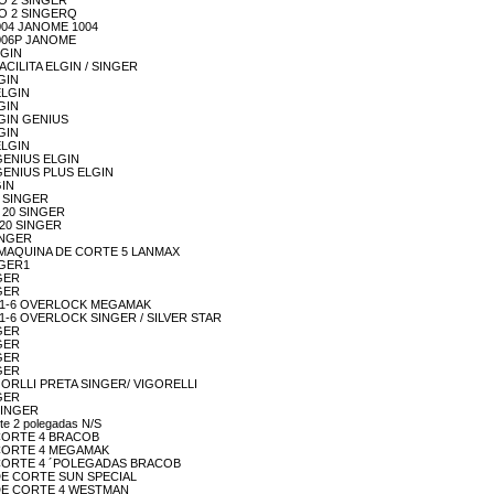
ÇÃO 2 SINGER
AÇÃO 2 SINGERQ
 1004 JANOME 1004
 1006P JANOME
LGIN
/ FACILITA ELGIN / SINGER
LGIN
 ELGIN
LGIN
ELGIN GENIUS
LGIN
 ELGIN
1 GENIUS ELGIN
-1 GENIUS PLUS ELGIN
GIN
AR SINGER
AR 20 SINGER
R 20 SINGER
SINGER
 108 MAQUINA DE CORTE 5 LANMAX
INGER1
NGER
NGER
 / GN1-6 OVERLOCK MEGAMAK
/ GN1-6 OVERLOCK SINGER / SILVER STAR
NGER
NGER
NGER
NGER
/ VIGORLLI PRETA SINGER/ VIGORELLI
NGER
 SINGER
rte 2 polegadas N/S
NA CORTE 4 BRACOB
NA CORTE 4 MEGAMAK
UINA CORTE 4 ´POLEGADAS BRACOB
NA DE CORTE SUN SPECIAL
INA DE CORTE 4 WESTMAN