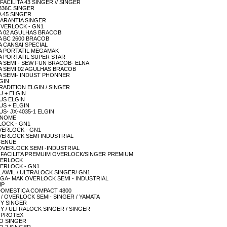
// FACILITA 43 SINGER // SINGER
 9836C SINGER
IA 45 SINGER
E GARANTIA SINGER
1 OVERLOCK - GN1
EIRA 02 AGULHAS BRACOB
IRA BC 2600 BRACOB
IRA CANSAI SPECIAL
NEIRA PORTATIL MEGAMAK
EIRA PORTATIL SUPER STAR
EIRA SEMI - SEW FUN BRACOB- ELNA
NEIRA SEMI 02 AGULHAS BRACOB
NEIRA SEMI- INDUST PHONNER
LGIN
/ TRADITION ELGIN / SINGER
LU + ELGIN
PLUS ELGIN
PLUS + ELGIN
PLUS- JX-4035-1 ELGIN
 JANOME
ERLOCK - GN1
D OVERLOCK - GN1
6D OVERLOCK SEMI INDUSTRIAL
D FENUE
13D OVERLOCK SEMI -INDUSTRIAL
113D / FACILITA PREMUIM OVERLOCK/SINGER PREMIUM
 OVERLOCK
 OVERLOCK - GN1
 - FLAWIL / ULTRALOCK SINGER/ GN1
6D MEGA- MAK OVERLOCK SEMI - INDUSTRIAL
MP
ECO DOMESTICA COMPACT 4800
NIE / OVERLOCK SEMI- SINGER / YAMATA
UTY SINGER
 DUTY / ULTRALOCK SINGER / SINGER
AL PROTEX
ÇÃO SINGER