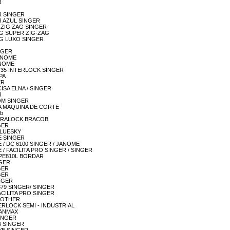
R
GER SINGER
GER AZUL SINGER
PER ZIG ZAG SINGER
-ZAG SUPER ZIG-ZAG
-ZAG LUXO SINGER
INGER
 JANOME
JANOME
51M-35 INTERLOCK SINGER
APA
ER
RECISA ELNA / SINGER
R
RROM SINGER
INHA MAQUINA DE CORTE
ob
- ULTRALOCK BRACOB
NGER
 BLUESKY
NCE SINGER
NCE / DC 6100 SINGER / JANOME
NCE / FACILITA PRO SINGER / SINGER
ER PE810L BORDAR
NGER
NGER
NGER
INGER
/ 1879 SINGER/ SINGER
/ FACILITA PRO SINGER
 BROTHER
 OVERLOCK SEMI - INDUSTRIAL
 LANMAX
 SINGER
 36 SINGER