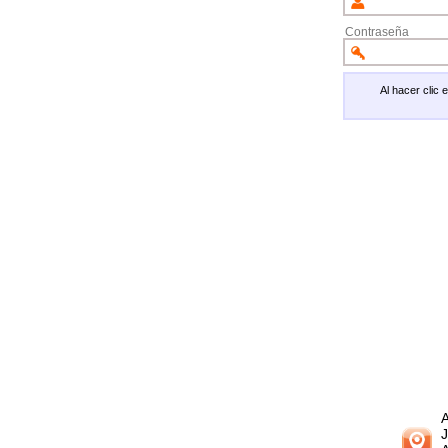
Contraseña
Al hacer clic
A
J