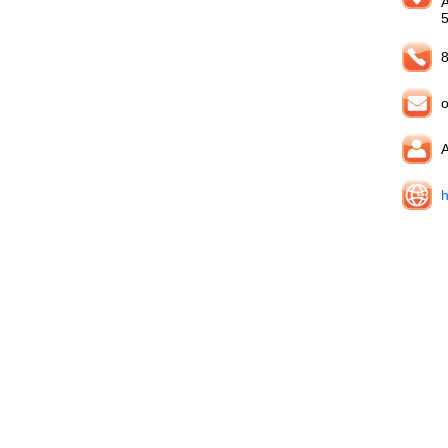
8
o
A
h