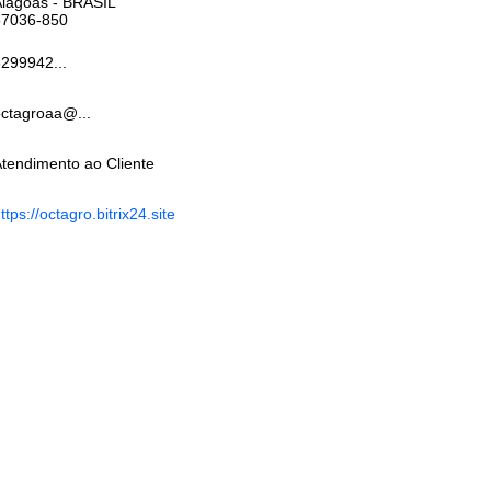
Alagoas
- BRASIL
57036-850
299942...
ctagroaa@...
tendimento ao Cliente
ttps://octagro.bitrix24.site