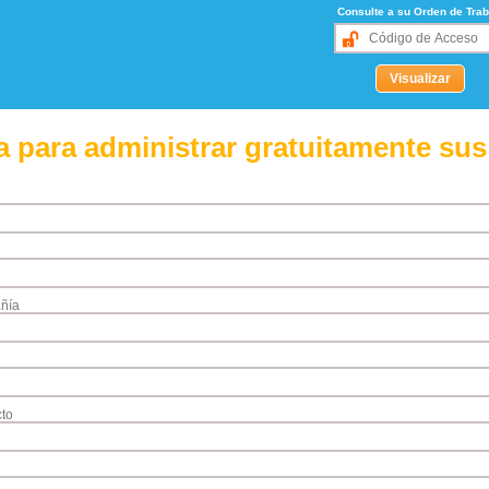
Consulte a su Orden de Trab
 para administrar gratuitamente sus
ñía
to